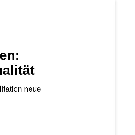
ben:
alität
itation neue